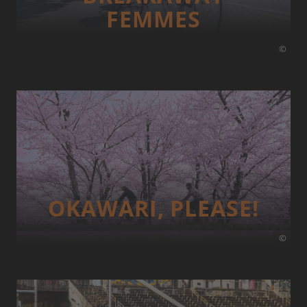
FEMMES
©
OKAWARI, PLEASE!
©