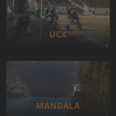
UCX
©
MANDALA