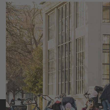
Flatland Live: Omari Cato shows off his skills in front of a
live audience and brings BMX culture to the streets.
OMARI CATO: FLATLAND BMX,
COMMUNITY, AND SELF-
EXPRESSION
As part of the global urban cycling and flatland BMX
scene, Omari Cato uniquely combines movement,
style, and community.
MORE ABOUT OMARI