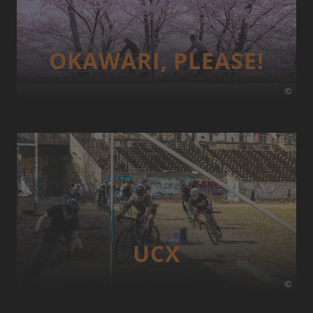
OKAWARI, PLEASE!
©
UCX
©