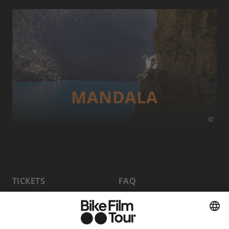
MANDALA
©
TICKETS
FAQ
PROGRAMMA
MEDIA HUB
HOST A SHOW
VACATURES