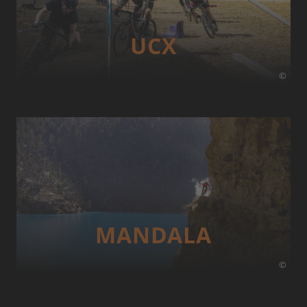
UCX
©
MANDALA
©