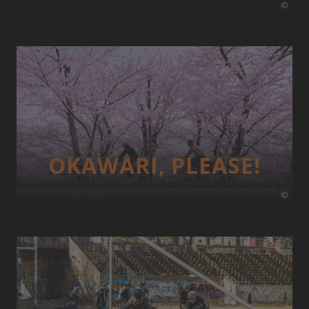
©
OKAWARI, PLEASE!
©